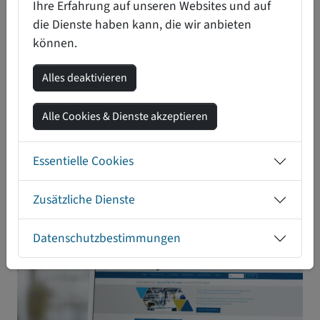
Ihre Erfahrung auf unseren Websites und auf
Sie benötigen kompetente Beratung bei der
die Dienste haben kann, die wir anbieten
Auslegung Ihres Bedarfs oder Sie wissen schon, was
können.
Sie benötigen?
Gerne spezifizieren und liefern wir Ihnen hochwertige
Alles deaktivieren
Produkte von internationalen Marktführern schnell
und mit einem einzigartigen Preis-Leistungs-
Alle Cookies & Dienste akzeptieren
Verhältnis.
Essentielle Cookies
Zusätzliche Dienste
Datenschutzbestimmungen