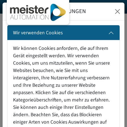
DATENSCHUTZEINSTELLUNGEN
INDUSTRIETECHNIK-SHOP
Wir verwenden Cookies
HOCHWERTIGE INDUSTRIETECHNIK -
Wir können Cookies anfordern, die auf Ihrem
Gerät eingestellt werden. Wir verwenden
FÜR SIE ZUSAMMENGESTELLT
Cookies, um uns mitzuteilen, wenn Sie unsere
Websites besuchen, wie Sie mit uns
In unserem Shop finden Sie ein breites
interagieren, Ihre Nutzererfahrung verbessern
Produktprogramm für die übergeordneten Bereiche
und Ihre Beziehung zu unserer Website
anpassen. Klicken Sie auf die verschiedenen
Antriebstechnik
Kategorieüberschriften, um mehr zu erfahren.
Sicherheitstechnik
Sie können auch einige Ihrer Einstellungen
Industrieelektronik
ändern. Beachten Sie, dass das Blockieren
Durchflussmesstechnik
einiger Arten von Cookies Auswirkungen auf